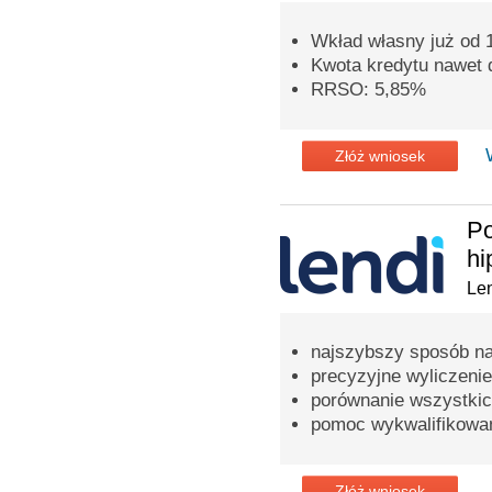
Wkład własny już od
Kwota kredytu nawet d
RRSO: 5,85%
Złóż wniosek
Po
hi
Len
najszybszy sposób na
precyzyjne wyliczenie
porównanie wszystkic
pomoc wykwalifikowa
Złóż wniosek