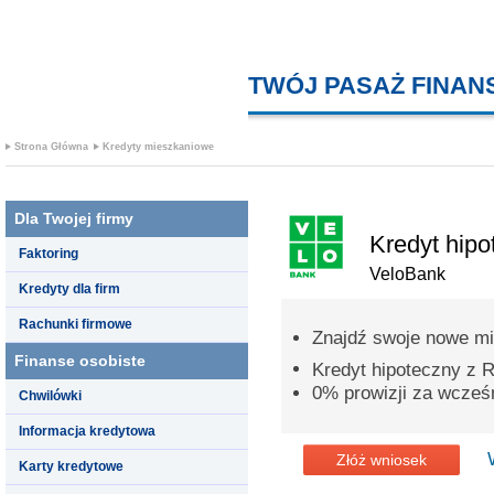
TWÓJ PASAŻ FINA
Strona Główna
Kredyty mieszkaniowe
Dla Twojej firmy
Kredyt hipo
Faktoring
VeloBank
Kredyty dla firm
Rachunki firmowe
Znajdź swoje nowe mi
Finanse osobiste
Kredyt hipoteczny z
0% prowizji za wcześn
Chwilówki
Informacja kredytowa
Złóż wniosek
Karty kredytowe