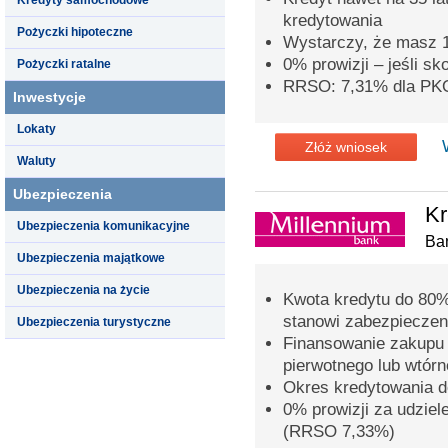
kredytowania
Pożyczki hipoteczne
Wystarczy, że masz 
0% prowizji – jeśli s
Pożyczki ratalne
RRSO: 7,31% dla PK
Inwestycje
Lokaty
Złóż wniosek
Waluty
Ubezpieczenia
Kr
Ubezpieczenia komunikacyjne
Ba
Ubezpieczenia majątkowe
Ubezpieczenia na życie
Kwota kredytu do 80%
stanowi zabezpieczen
Ubezpieczenia turystyczne
Finansowanie zakupu 
pierwotnego lub wtór
Okres kredytowania do
0% prowizji za udziel
(RRSO 7,33%)