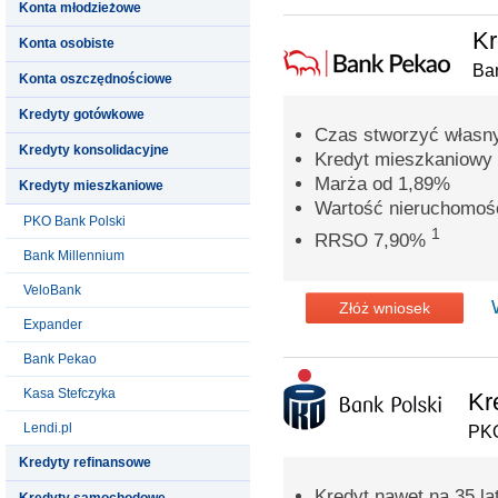
Konta młodzieżowe
Kr
Konta osobiste
Ba
Konta oszczędnościowe
Kredyty gotówkowe
Czas stworzyć własn
Kredyty konsolidacyjne
Kredyt mieszkaniowy 
Marża od 1,89%
Kredyty mieszkaniowe
Wartość nieruchomoś
PKO Bank Polski
1
RRSO 7,90%
Bank Millennium
VeloBank
Złóż wniosek
Expander
Bank Pekao
Kasa Stefczyka
Kr
Lendi.pl
PKO
Kredyty refinansowe
Kredyt nawet na 35 la
Kredyty samochodowe