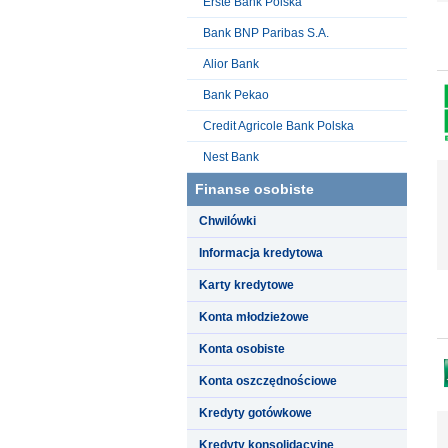
Erste Bank Polska
Bank BNP Paribas S.A.
Alior Bank
Bank Pekao
Credit Agricole Bank Polska
Nest Bank
Finanse osobiste
Chwilówki
Informacja kredytowa
Karty kredytowe
Konta młodzieżowe
Konta osobiste
Konta oszczędnościowe
Kredyty gotówkowe
Kredyty konsolidacyjne