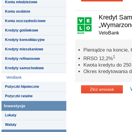
Konta młodzieżowe
Konta osobiste
Kredyt Sa
Konta oszczędnościowe
„Wymarzone
Kredyty gotówkowe
VeloBank
Kredyty konsolidacyjne
Kredyty mieszkaniowe
Pieniądze na koncie, 
1
RRSO 12,2%
Kredyty refinansowe
Kwota kredytu do 250 
Kredyty samochodowe
Okres kredytowania do
VeloBank
Pożyczki hipoteczne
Złóż wniosek
Pożyczki ratalne
Inwestycje
Lokaty
Waluty