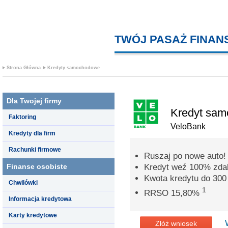
TWÓJ PASAŻ FINA
Strona Główna
Kredyty samochodowe
Dla Twojej firmy
Kredyt sa
Faktoring
VeloBank
Kredyty dla firm
Rachunki firmowe
Ruszaj po nowe auto!
Finanse osobiste
Kredyt weź 100% zdal
Kwota kredytu do 300 
Chwilówki
1
RRSO 15,80%
Informacja kredytowa
Karty kredytowe
Złóż wniosek