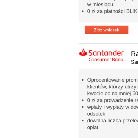
w miesiącu
0 zł za płatności BLIK
Złóż wniosek
Ra
Sa
Oprocentowanie promo
klientów, którzy utrz
kwocie co najmniej 50
0 zł za prowadzenie 
wpłaty i wypłaty w d
odsetek
dowolna liczba przel
opłat