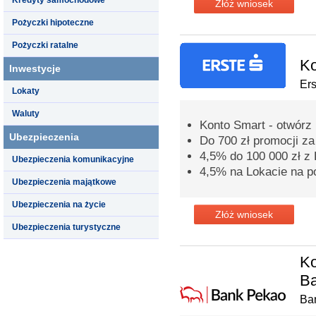
Złóż wniosek
Pożyczki hipoteczne
Pożyczki ratalne
Ko
Inwestycje
Er
Lokaty
Waluty
Konto Smart - otwórz 
Ubezpieczenia
Do 700 zł promocji z
4,5% do 100 000 zł 
Ubezpieczenia komunikacyjne
4,5% na Lokacie na p
Ubezpieczenia majątkowe
Ubezpieczenia na życie
Złóż wniosek
Ubezpieczenia turystyczne
Ko
B
Ba