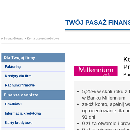
TWÓJ PASAŻ FINA
Strona Główna
Konta oszczędnościowe
Dla Twojej firmy
Ko
Pr
Faktoring
Ba
Kredyty dla firm
Rachunki firmowe
5,25% w skali roku z
Finanse osobiste
w Banku Millennium
załóż konto, spełnij 
Chwilówki
oprocentowanie dla n
Informacja kredytowa
91 dni
Karty kredytowe
0 zł za otwarcie i pr
0 zł za pierwsze pol