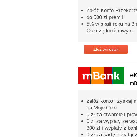
Załóż Konto Przekorzy
do 500 zł premii
5% w skali roku na 3
Oszczędnościowym
Złóż wniosek
eK
mB
załóż konto i zyskaj 
na Moje Cele
0 zł za otwarcie i pr
0 zł za wypłaty ze w
300 zł i wypłaty z ba
0 zł za kartę przy łąc