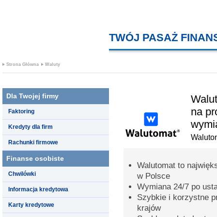
TWÓJ PASAŻ FINA
Strona Główna
Waluty
Dla Twojej firmy
Walu
na pr
Faktoring
wymia
Kredyty dla firm
Waluto
Rachunki firmowe
Finanse osobiste
Walutomat to najwięk
Chwilówki
w Polsce
Wymiana 24/7 po usta
Informacja kredytowa
Szybkie i korzystne 
Karty kredytowe
krajów