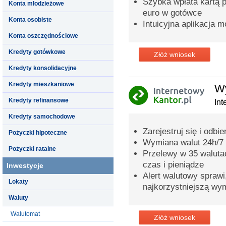
Szybka wpłata kartą 
Konta młodzieżowe
euro w gotówce
Konta osobiste
Intuicyjna aplikacja m
Konta oszczędnościowe
Kredyty gotówkowe
Złóż wniosek
Kredyty konsolidacyjne
Kredyty mieszkaniowe
Wy
Kredyty refinansowe
Int
Kredyty samochodowe
Zarejestruj się i odbi
Pożyczki hipoteczne
Wymiana walut 24h/7 
Pożyczki ratalne
Przelewy w 35 waluta
czas i pieniądze
Inwestycje
Alert walutowy sprawi
Lokaty
najkorzystniejszą wy
Waluty
Walutomat
Złóż wniosek