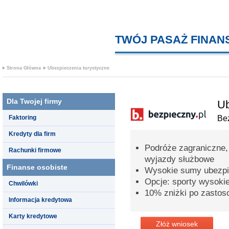
TWÓJ PASAŻ FINA
Strona Główna
Ubezpieczenia turystyczne
Dla Twojej firmy
Ub
Faktoring
Bez
Kredyty dla firm
Podróże zagraniczne,
Rachunki firmowe
wyjazdy służbowe
Finanse osobiste
Wysokie sumy ubezpi
Opcje: sporty wysoki
Chwilówki
10% zniżki po zastos
Informacja kredytowa
Karty kredytowe
Złóż wniosek