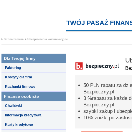
TWÓJ PASAŻ FINA
Strona Główna
Ubezpieczenia komunikacyjne
Dla Twojej firmy
Ub
Faktoring
Bez
Kredyty dla firm
50 PLN rabatu za dzi
Rachunki firmowe
Bezpieczny.pl
Finanse osobiste
3 %rabatu za każde d
Bezpieczny.pl
Chwilówki
szybki zakup i ubezpi
Informacja kredytowa
10% zniżki po zastos
Karty kredytowe