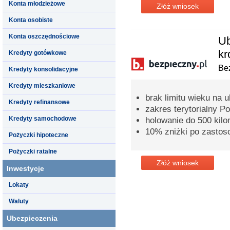
Konta młodzieżowe
Złóż wniosek
Konta osobiste
Konta oszczędnościowe
Ub
kr
Kredyty gotówkowe
Bez
Kredyty konsolidacyjne
Kredyty mieszkaniowe
brak limitu wieku na 
Kredyty refinansowe
zakres terytorialny P
Kredyty samochodowe
holowanie do 500 kil
10% zniżki po zastos
Pożyczki hipoteczne
Pożyczki ratalne
Złóż wniosek
Inwestycje
Lokaty
Waluty
Ubezpieczenia