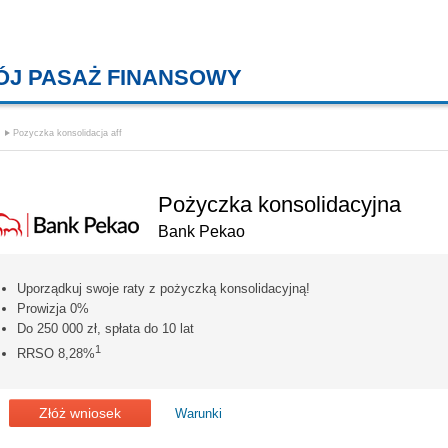
ÓJ PASAŻ FINANSOWY
KREDYTY MIESZKANIOWE, KONT
Pozyczka konsolidacja aff
Pożyczka konsolidacyjna
Bank Pekao
Uporządkuj swoje raty z pożyczką konsolidacyjną!
Prowizja 0%
Do 250 000 zł, spłata do 10 lat
1
RRSO 8,28%
Złóż wniosek
Warunki