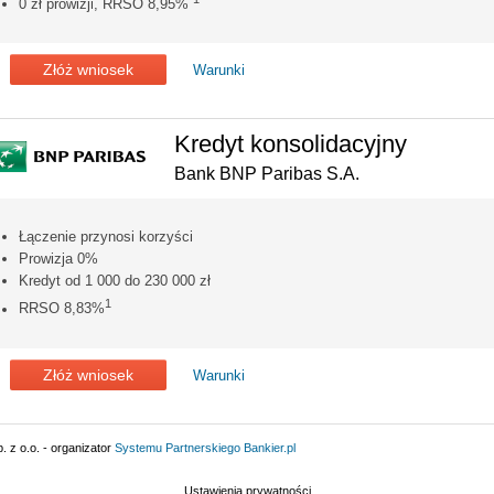
0 zł prowizji, RRSO 8,95%
Złóż wniosek
Warunki
Kredyt konsolidacyjny
Bank BNP Paribas S.A.
Łączenie przynosi korzyści
Prowizja 0%
Kredyt od 1 000 do 230 000 zł
1
RRSO 8,83%
Złóż wniosek
Warunki
 z o.o. - organizator
Systemu Partnerskiego
Bankier.pl
Ustawienia prywatności