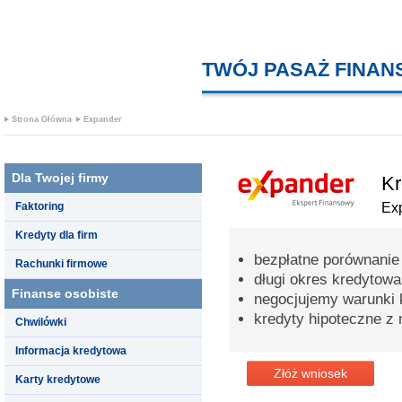
TWÓJ PASAŻ FINA
Strona Główna
Expander
Dla Twojej firmy
Kr
Faktoring
Ex
Kredyty dla firm
bezpłatne porównanie
Rachunki firmowe
długi okres kredytowa
Finanse osobiste
negocjujemy warunki 
kredyty hipoteczne z 
Chwilówki
Informacja kredytowa
Złóż wniosek
Karty kredytowe