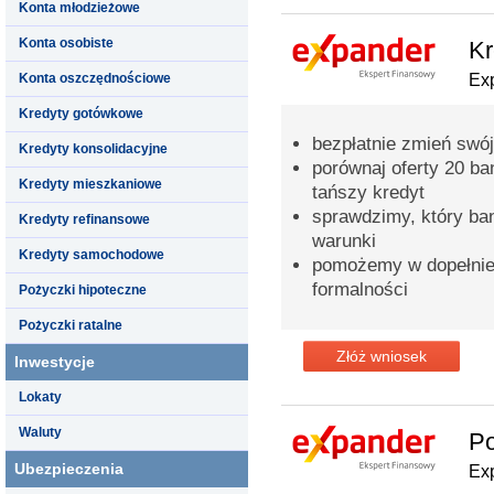
Konta młodzieżowe
Konta osobiste
Kr
Konta oszczędnościowe
Ex
Kredyty gotówkowe
bezpłatnie zmień swój
Kredyty konsolidacyjne
porównaj oferty 20 b
Kredyty mieszkaniowe
tańszy kredyt
sprawdzimy, który ba
Kredyty refinansowe
warunki
Kredyty samochodowe
pomożemy w dopełnie
formalności
Pożyczki hipoteczne
Pożyczki ratalne
Złóż wniosek
Inwestycje
Lokaty
Waluty
Po
Ubezpieczenia
Ex