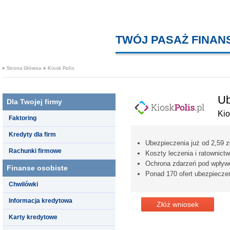
TWÓJ PASAŻ FINA
Strona Główna
Kiosk Polis
Ub
Dla Twojej firmy
Kio
Faktoring
Kredyty dla firm
Ubezpieczenia już od 2,59 zł
Rachunki firmowe
Koszty leczenia i ratownic
Ochrona zdarzeń pod wpływ
Finanse osobiste
Ponad 170 ofert ubezpiecze
Chwilówki
Informacja kredytowa
Złóż wniosek
Karty kredytowe