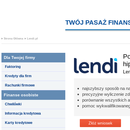
TWÓJ PASAŻ FINA
Strona Główna
Lendi.pl
Po
Dla Twojej firmy
hi
Faktoring
Len
Kredyty dla firm
Rachunki firmowe
najszybszy sposób na na
precyzyjne wyliczenie zd
Finanse osobiste
porównanie wszystkich a
Chwilówki
pomoc wykwalifikowaneg
Informacja kredytowa
Karty kredytowe
Złóż wniosek