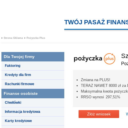
TWÓJ PASAŻ FINA
Strona Główna
Pożyczka Plus
Sz
Dla Twojej firmy
Po
Faktoring
Kredyty dla firm
Zmiana na PLUS!
Rachunki firmowe
TERAZ NAWET 8000 zł za
Maksymalna kwota pożyczki
Finanse osobiste
RRSO wynosi 297,51%
Chwilówki
Informacja kredytowa
Złóż wniosek
W
Karty kredytowe