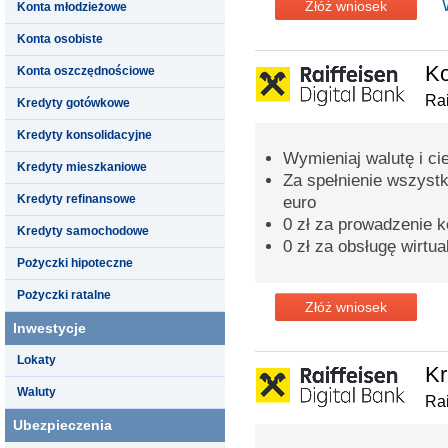
Złóż wniosek
Konta młodzieżowe
Konta osobiste
K
Konta oszczędnościowe
Rai
Kredyty gotówkowe
Kredyty konsolidacyjne
Wymieniaj walutę i ci
Kredyty mieszkaniowe
Za spełnienie wszyst
Kredyty refinansowe
euro
0 zł za prowadzenie k
Kredyty samochodowe
0 zł za obsługę wirtua
Pożyczki hipoteczne
Pożyczki ratalne
Złóż wniosek
Inwestycje
Lokaty
Kr
Waluty
Rai
Ubezpieczenia