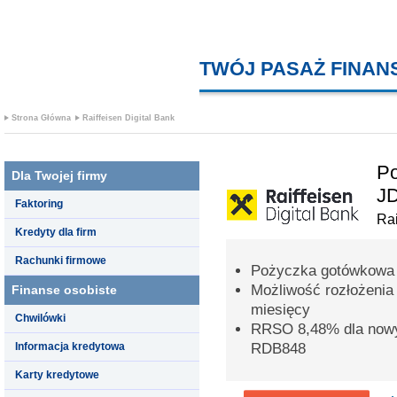
TWÓJ PASAŻ FINA
Strona Główna
Raiffeisen Digital Bank
Po
Dla Twojej firmy
J
Faktoring
Rai
Kredyty dla firm
Rachunki firmowe
Pożyczka gotówkowa 
Możliwość rozłożenia
Finanse osobiste
miesięcy
Chwilówki
RRSO 8,48% dla nowy
Informacja kredytowa
RDB848
Karty kredytowe