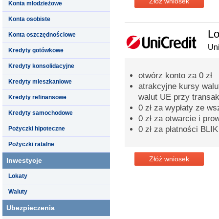
Złóż wniosek
Konta młodzieżowe
Konta osobiste
Lo
Konta oszczędnościowe
Uni
Kredyty gotówkowe
Kredyty konsolidacyjne
otwórz konto za 0 zł
Kredyty mieszkaniowe
atrakcyjne kursy walu
walut UE przy transak
Kredyty refinansowe
0 zł za wypłaty ze w
Kredyty samochodowe
0 zł za otwarcie i pr
0 zł za płatności BLIK
Pożyczki hipoteczne
Pożyczki ratalne
Złóż wniosek
Inwestycje
Lokaty
Waluty
Ubezpieczenia