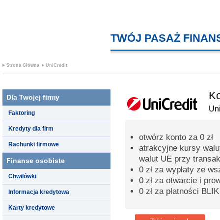
TWÓJ PASAŻ FINA
Strona Główna
UniCredit
Ko
Dla Twojej firmy
Uni
Faktoring
Kredyty dla firm
otwórz konto za 0 zł
Rachunki firmowe
atrakcyjne kursy walu
walut UE przy transak
Finanse osobiste
0 zł za wypłaty ze w
Chwilówki
0 zł za otwarcie i pr
0 zł za płatności BLIK
Informacja kredytowa
Karty kredytowe