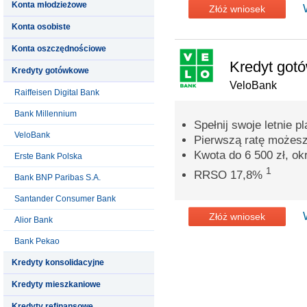
Konta młodzieżowe
Złóż wniosek
Konta osobiste
Konta oszczędnościowe
Kredyt got
Kredyty gotówkowe
VeloBank
Raiffeisen Digital Bank
Bank Millennium
Spełnij swoje letnie pl
VeloBank
Pierwszą ratę możesz
Kwota do 6 500 zł, ok
Erste Bank Polska
1
RRSO 17,8%
Bank BNP Paribas S.A.
Santander Consumer Bank
Złóż wniosek
Alior Bank
Bank Pekao
Kredyty konsolidacyjne
Kredyty mieszkaniowe
Kredyty refinansowe