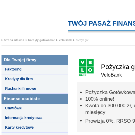
TWÓJ PASAŻ FINA
Strona Główna
Kredyty gotówkowe
VeloBank
Kredyt got
Dla Twojej firmy
Pożyczka 
Faktoring
VeloBank
Kredyty dla firm
Rachunki firmowe
Pożyczka Gotówkowa
Finanse osobiste
100% online!
Kwota do 300 000 zł,
Chwilówki
miesięcy
Informacja kredytowa
Prowizja 0%, RRSO 
Karty kredytowe