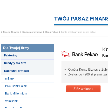
TWÓJ PASAŻ FINA
Strona Główna
Rachunki firmowe
Bank Pekao
Konto przekorzystne biznes online
Dla Twojej firmy
Ko
Faktoring
Ba
Kredyty dla firm
Otwórz Konto Biznes z Żub
Rachunki firmowe
Zyskaj do 4200 zł premii za
mBank
PKO Bank Polski
Złóż wniosek
Bank Millennium
VeloBank