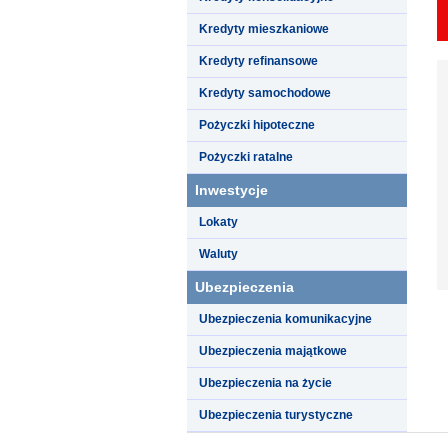
Kredyty mieszkaniowe
Kredyty refinansowe
Kredyty samochodowe
Pożyczki hipoteczne
Pożyczki ratalne
Inwestycje
Lokaty
Waluty
Ubezpieczenia
Ubezpieczenia komunikacyjne
Ubezpieczenia majątkowe
Ubezpieczenia na życie
Ubezpieczenia turystyczne