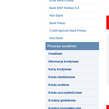
Erste Bank Polska
Bank BNP Paribas S.A.
Alior Bank
Bank Pekao
Credit Agricole Bank Polska
Nest Bank
Finanse osobiste
Chwilówki
Informacja kredytowa
Karty kredytowe
Konta młodzieżowe
Konta osobiste
Konta oszczędnościowe
Kredyty gotówkowe
Kredyty konsolidacyjne