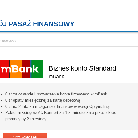
ÓJ PASAŻ FINANSOWY
KREDYTY MIESZKANIOWE, KONT
e moneyback
Biznes konto Standard
mBank
0 zł za otwarcie i prowadzenie konta firmowego w mBank
0 zł opłaty miesięcznej za kartę debetową
0 zł na 2 lata za mOrganizer finansów w wersji Optymalnej
Pakiet mKsięgowość Komfort za 1 zł miesięcznie przez okres
promocyjny 3 miesięcy
Złóż wniosek