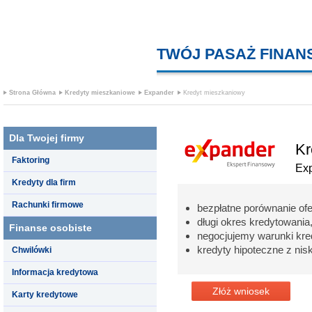
TWÓJ PASAŻ FINA
Strona Główna
Kredyty mieszkaniowe
Expander
Kredyt mieszkaniowy
Dla Twojej firmy
Kr
Faktoring
Ex
Kredyty dla firm
Rachunki firmowe
bezpłatne porównanie of
długi okres kredytowania,
Finanse osobiste
negocjujemy warunki kr
kredyty hipoteczne z nisk
Chwilówki
Informacja kredytowa
Złóż wniosek
Karty kredytowe