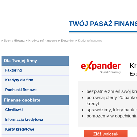
TWÓJ PASAŻ FINA
Strona Główna
Kredyty refinansowe
Expander
Kredyt refinansowy
Dla Twojej firmy
Kr
Faktoring
Ex
Kredyty dla firm
Rachunki firmowe
bezpłatnie zmień swój kr
porównaj oferty 20 bank
Finanse osobiste
kredyt
sprawdzimy, który bank 
Chwilówki
pomożemy w dopełnieniu
Informacja kredytowa
Karty kredytowe
Złóż wniosek