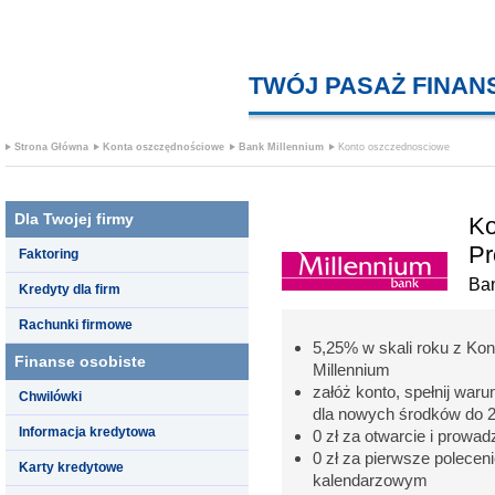
TWÓJ PASAŻ FINA
Strona Główna
Konta oszczędnościowe
Bank Millennium
Konto oszczednosciowe
Dla Twojej firmy
Ko
Pr
Faktoring
Ban
Kredyty dla firm
Rachunki firmowe
5,25% w skali roku z K
Finanse osobiste
Millennium
załóż konto, spełnij war
Chwilówki
dla nowych środków do 20
Informacja kredytowa
0 zł za otwarcie i prowad
0 zł za pierwsze polece
Karty kredytowe
kalendarzowym