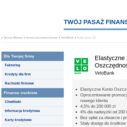
TWÓJ PASAŻ FINA
Strona Główna
Konta oszczędnościowe
VeloBank
Konto oszcz 25
Dla Twojej firmy
Elastyczne
Oszczędno
Faktoring
VeloBank
Kredyty dla firm
Rachunki firmowe
Elastyczne Konto Oszc
Finanse osobiste
Oprocentowanie promocyj
nowego klienta
Chwilówki
4,5% do 200 000 zł
Informacja kredytowa
4% dla nadwyżki od 200 0
Bez opłat za otwarcie i 
Karty kredytowe
Stały dostęp do środków