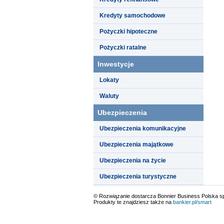
Kredyty samochodowe
Pożyczki hipoteczne
Pożyczki ratalne
Inwestycje
Lokaty
Waluty
Ubezpieczenia
Ubezpieczenia komunikacyjne
Ubezpieczenia majątkowe
Ubezpieczenia na życie
Ubezpieczenia turystyczne
© Rozwiązanie dostarcza Bonnier Business Polska sp.
Produkty te znajdziesz także na
bankier.pl/smart