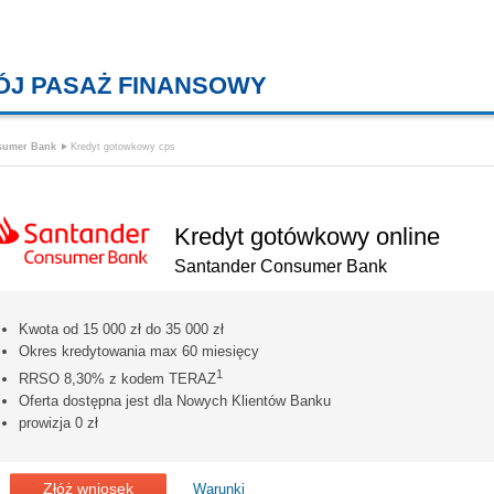
ÓJ PASAŻ FINANSOWY
KREDYTY MIESZKANIOWE, KONT
sumer Bank
Kredyt gotowkowy cps
Kredyt gotówkowy online
Santander Consumer Bank
Kwota od 15 000 zł do 35 000 zł
Okres kredytowania max 60 miesięcy
1
RRSO 8,30% z kodem TERAZ
Oferta dostępna jest dla Nowych Klientów Banku
prowizja 0 zł
Złóż wniosek
Warunki