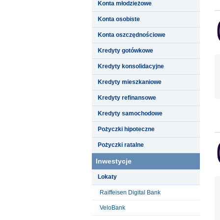
Konta młodzieżowe
Konta osobiste
Konta oszczędnościowe
Kredyty gotówkowe
Kredyty konsolidacyjne
Kredyty mieszkaniowe
Kredyty refinansowe
Kredyty samochodowe
Pożyczki hipoteczne
Pożyczki ratalne
Inwestycje
Lokaty
Raiffeisen Digital Bank
VeloBank