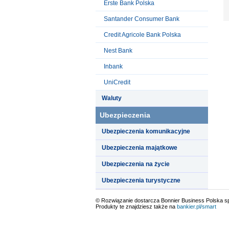
Erste Bank Polska
Santander Consumer Bank
Credit Agricole Bank Polska
Nest Bank
Inbank
UniCredit
Waluty
Ubezpieczenia
Ubezpieczenia komunikacyjne
Ubezpieczenia majątkowe
Ubezpieczenia na życie
Ubezpieczenia turystyczne
© Rozwiązanie dostarcza Bonnier Business Polska sp.
Produkty te znajdziesz także na
bankier.pl/smart