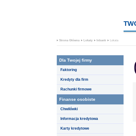
TW
Strona Główna
Lokaty
Inbank
Lokata
Dla Twojej firmy
Faktoring
Kredyty dla firm
Rachunki firmowe
Finanse osobiste
Chwilówki
Informacja kredytowa
Karty kredytowe