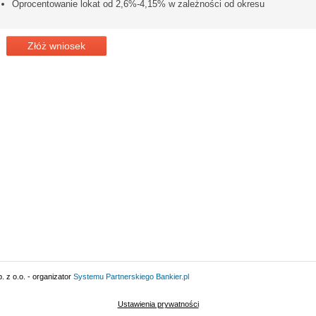
Oprocentowanie lokat od 2,6%-4,15% w zależności od okresu
Złóż wniosek
 z o.o. - organizator
Systemu Partnerskiego
Bankier.pl
Ustawienia prywatności