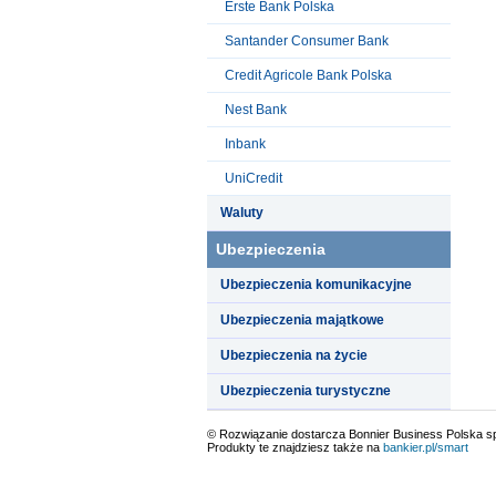
Erste Bank Polska
Santander Consumer Bank
Credit Agricole Bank Polska
Nest Bank
Inbank
UniCredit
Waluty
Ubezpieczenia
Ubezpieczenia komunikacyjne
Ubezpieczenia majątkowe
Ubezpieczenia na życie
Ubezpieczenia turystyczne
© Rozwiązanie dostarcza Bonnier Business Polska sp.
Produkty te znajdziesz także na
bankier.pl/smart