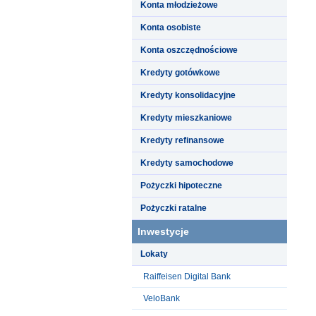
Konta młodzieżowe
Konta osobiste
Konta oszczędnościowe
Kredyty gotówkowe
Kredyty konsolidacyjne
Kredyty mieszkaniowe
Kredyty refinansowe
Kredyty samochodowe
Pożyczki hipoteczne
Pożyczki ratalne
Inwestycje
Lokaty
Raiffeisen Digital Bank
VeloBank