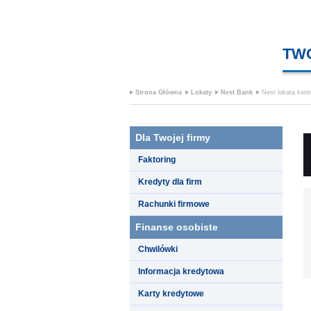
TW
Strona Główna
Lokaty
Nest Bank
Nest lokata kont
Dla Twojej firmy
Faktoring
Kredyty dla firm
Rachunki firmowe
Finanse osobiste
Chwilówki
Informacja kredytowa
Karty kredytowe