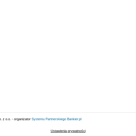
 z o.o. - organizator
Systemu Partnerskiego
Bankier.pl
Ustawienia prywatności