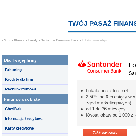
TWÓJ PASAŻ FINA
Strona Główna
Lokaty
Santander Consumer Bank
Lokata online edepo
Dla Twojej firmy
Lo
Faktoring
Sa
Kredyty dla firm
Rachunki firmowe
Lokata przez Internet
3,50% na 6 miesięcy w s
Finanse osobiste
zgód marketingowych)
od 1 do 36 miesięcy
Chwilówki
Kwota lokaty od 1 000 zł 
Informacja kredytowa
Karty kredytowe
Złóż wniosek