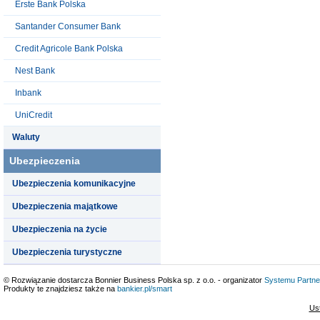
Erste Bank Polska
Santander Consumer Bank
Credit Agricole Bank Polska
Nest Bank
Inbank
UniCredit
Waluty
Ubezpieczenia
Ubezpieczenia komunikacyjne
Ubezpieczenia majątkowe
Ubezpieczenia na życie
Ubezpieczenia turystyczne
© Rozwiązanie dostarcza Bonnier Business Polska sp. z o.o. - organizator
Systemu Partne
Produkty te znajdziesz także na
bankier.pl/smart
Us