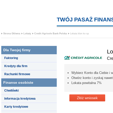
TWÓJ PASAŻ FINA
Strona Główna
Lokaty
Credit Agricole Bank Polska
Lokata klon ko sp
Dla Twojej firmy
Lo
Faktoring
Cre
Kredyty dla firm
Wybierz Konto dla Ciebie i w
Rachunki firmowe
Otwórz konto i zyskaj nawet
Finanse osobiste
Lokata powitalna 7%
Chwilówki
Złóż wniosek
Informacja kredytowa
Karty kredytowe