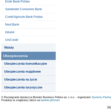
Erste Bank Polska
Santander Consumer Bank
Credit Agricole Bank Polska
Nest Bank
Inbank
UniCredit
Waluty
Ubezpieczenia
Ubezpieczenia komunikacyjne
Ubezpieczenia majątkowe
Ubezpieczenia na życie
Ubezpieczenia turystyczne
© Rozwiązanie dostarcza Bonnier Business Polska sp. z o.o. - organizator
Systemu Partne
Produkty te znajdziesz także na
bankier.pl/smart
Us